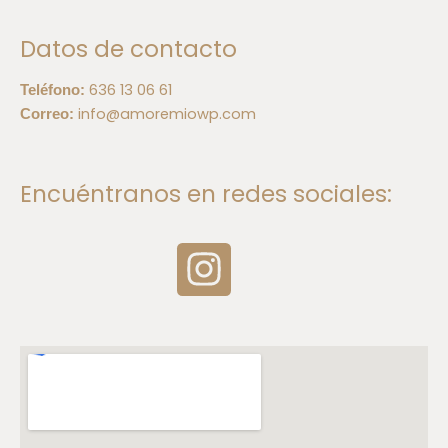
Datos de contacto
636 13 06 61
Teléfono:
info@amoremiowp.com
Correo:
Encuéntranos en redes sociales:
I
n
s
t
a